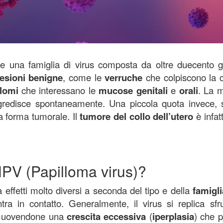
e una famiglia di virus composta da oltre duecento g
lesioni
benigne
, come le
verruche
che colpiscono la c
llomi
che interessano le
mucose genitali
e
orali
. La 
redisce spontaneamente. Una piccola quota invece, 
a forma tumorale. Il
tumore del collo dell’utero
è infat
HPV (Papilloma virus)?
 effetti molto diversi a seconda del tipo e della
famigli
ra in contatto. Generalmente, il virus si replica sfr
omuovendone una
crescita eccessiva
(
iperplasia
) che 