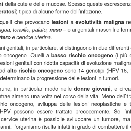
mi
della cute e delle mucose. Spesso queste escrescen
eratosi
) tipica di alcune forme dell’infezione.
, quelli che provocano
lesioni
a
evolutività maligna
ne
ingua, tonsille, palato,
naso
– o ai genitali maschili e fem
tero
e cervice uterina
.
i genitali, in particolare, si distinguono in due differenti
io oncogeno. Quelli a
basso rischio oncogeno
(i più
sioni genitali con ridotta capacità di evoluzione maligna
 ad
alto rischio oncogeno
sono 14 genotipi (HPV 16, 
e determinano la progressione delle lesioni in tumori.
mune, in particolar modo nelle
donne giovani
, e circa
trae almeno una volta nel corso della vita. Meno dell’1
chio oncogeno, sviluppa delle lesioni neoplastiche e t
s HPV possono essere trattate precocemente. Se l’in
a cervice uterina è possibile sviluppare un tumore, m
ni: l’organismo risulta infatti in grado di combattere il v