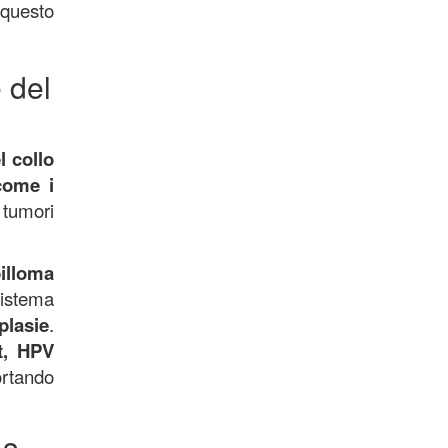
 questo
 del
l collo
 come i
 tumori
illoma
sistema
plasie
.
t, HPV
ortando