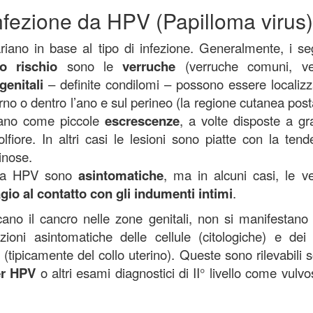
infezione da HPV (Papilloma virus
ano in base al tipo di infezione. Generalmente, i se
so rischio
sono le
verruche
(verruche comuni, ve
genitali
– definite condilomi – possono essere localizz
torno o dentro l’ano e sul perineo (la regione cutanea post
stano come piccole
escrescenze
, a volte disposte a gr
fiore. In altri casi le lesioni sono piatte con la ten
inose.
e da HPV sono
asintomatiche
, ma in alcuni casi, le v
gio al contatto con gli indumenti intimi
.
ano il cancro nelle zone genitali, non si manifestano
ioni asintomatiche delle cellule (citologiche) e dei 
 (tipicamente del collo uterino). Queste sono rilevabili s
er HPV
o altri esami diagnostici di II° livello come vulvo