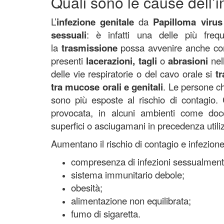
Quali sono le cause dell’
L’
infezione
genitale
da
Papilloma viru
sessuali
: è infatti una delle più fre
la
trasmissione
possa avvenire anche c
presenti
lacerazioni, tagli
o
abrasioni
nel
delle vie respiratorie o del cavo orale si
t
tra mucose orali e genitali
. Le persone 
sono più esposte al rischio di contagio.
provocata, in alcuni ambienti come docce
superfici o asciugamani in precedenza utiliz
Aumentano il rischio di contagio e infezione
compresenza di infezioni sessualmente
sistema immunitario debole;
obesità;
alimentazione non equilibrata;
fumo di sigaretta.