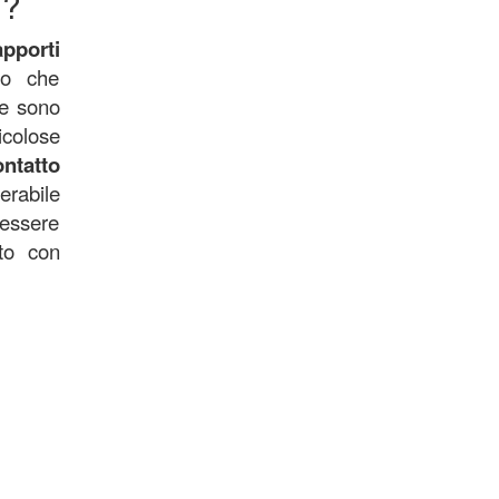
)?
apporti
so che
 se sono
icolose
ontatto
erabile
 essere
tto con