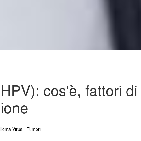
HPV): cos'è, fattori di
zione
lloma Virus
,
Tumori