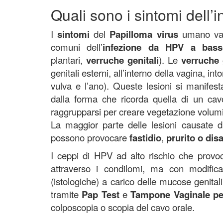
Quali sono i sintomi dell’
I
sintomi
del
Papilloma virus
umano vari
comuni dell’
infezione da HPV a bas
plantari,
verruche genitali
). Le
verruche 
genitali esterni, all’interno della vagina, in
vulva e l’ano). Queste lesioni si manife
dalla forma che ricorda quella di un cavol
raggrupparsi per creare vegetazione volum
La maggior parte delle lesioni causat
possono provocare
fastidio
,
prurito
o disa
I ceppi di HPV ad alto rischio che provoc
attraverso i condilomi, ma con modificaz
(istologiche) a carico delle mucose genitali
tramite
Pap Test
e
Tampone Vaginale p
colposcopia o scopia del cavo orale.