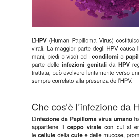
L’
HPV
(Human Papilloma Virus) costituisc
virali. La maggior parte degli HPV causa
mani, piedi o viso) ed i
condilomi
o
papi
parte delle
infezioni genitali
da
HPV
reg
trattata, può evolvere lentamente verso un
sempre correlato alla presenza dell’HPV.
Che cos’è l’infezione da 
L’
infezione da Papilloma virus
umano
ha
appartiene il
ceppo virale
con cui si ent
le
cellule
della
cute
e delle mucose, pr