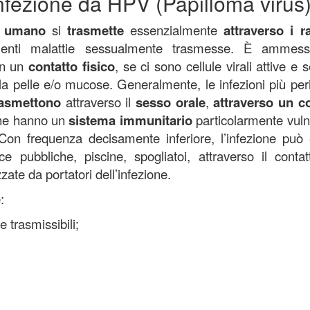
infezione da HPV (Papilloma virus
s umano
si
trasmette
essenzialmente
attraverso i r
quenti malattie sessualmente trasmesse. È ammes
on un
contatto
fisico
, se ci sono cellule virali attive e
la pelle e/o mucose. Generalmente, le infezioni più per
rasmettono
attraverso il
sesso
orale
,
attraverso un c
che hanno un
sistema immunitario
particolarmente vuln
 Con frequenza decisamente inferiore, l’infezione può
 pubbliche, piscine, spogliatoi, attraverso il conta
zate da portatori dell’infezione.
:
 trasmissibili;