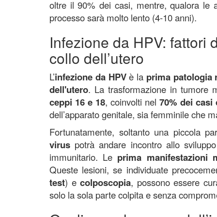
oltre il 90% dei casi, mentre, qualora le
processo sarà molto lento (4-10 anni).
Infezione da HPV: fattori d
collo dell’utero
L’
infezione da HPV
è la
prima patologia r
dell'utero
. La trasformazione in tumore 
ceppi 16 e 18
, coinvolti nel
70% dei casi 
dell’apparato genitale, sia femminile che m
Fortunatamente, soltanto una piccola pa
virus
potrà andare incontro allo sviluppo
immunitario. Le
prima manifestazioni 
Queste lesioni, se individuate precocem
test
) e
colposcopia
, possono essere cur
solo la sola parte colpita e senza compromet