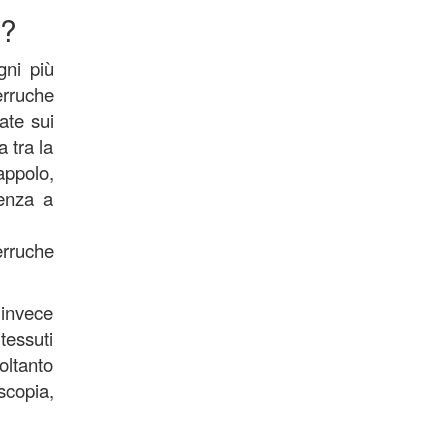
)?
gni più
rruche
ate sui
a tra la
appolo,
denza a
erruche
 invece
tessuti
oltanto
scopia,