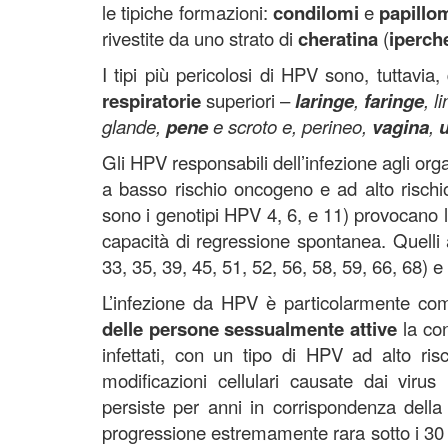
le tipiche formazioni:
condilomi
e
papillo
rivestite da uno strato di
cheratina
(
iperch
I tipi più pericolosi di HPV sono, tuttavia
respiratorie
superiori –
laringe
,
faringe
, l
glande,
pene
e scroto e, perineo,
vagina
,
u
Gli HPV responsabili dell’infezione agli organ
a basso rischio oncogeno e ad alto risch
sono i genotipi HPV 4, 6, e 11) provocano le
capacità di regressione spontanea. Quelli
33, 35, 39, 45, 51, 52, 56, 58, 59, 66, 68) 
L’infezione da HPV è particolarmente co
delle persone sessualmente attive
la
con
infettati, con un tipo di HPV ad alto ris
modificazioni cellulari causate dai viru
persiste per anni in corrispondenza dell
progressione estremamente rara sotto i 30 an