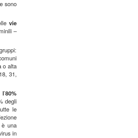
ze sono
lle
vie
minili –
 gruppi:
 comuni
 o alta
18, 31,
l
’
80%
% degli
utte le
fezione
a è una
irus in