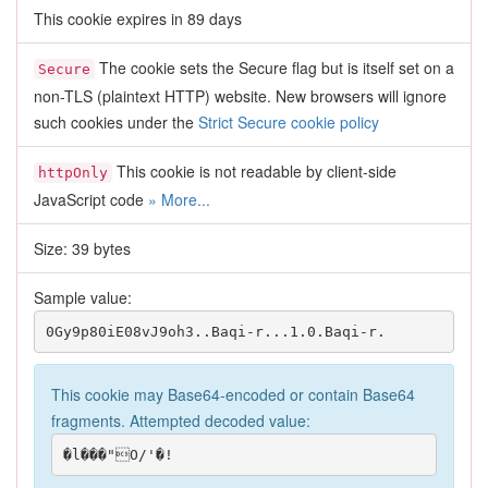
This cookie expires in 89 days
The cookie sets the Secure flag but is itself set on a
Secure
non-TLS (plaintext HTTP) website. New browsers will ignore
such cookies under the
Strict Secure cookie policy
This cookie is not readable by client-side
httpOnly
JavaScript code
» More...
Size: 39 bytes
Sample value:
0Gy9p80iE08vJ9oh3..Baqi-r...1.0.Baqi-r.
This cookie may Base64-encoded or contain Base64
fragments. Attempted decoded value:
�l���"O/'�!