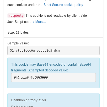
such cookies under the
Strict Secure cookie policy
This cookie is not readable by client-side
httpOnly
JavaScript code
» More...
Size: 26 bytes
Sample value:
52jvtps3ccc0gjooqcc1s8fdcm
This cookie may Base64-encoded or contain Base64
fragments. Attempted decoded value:
�hﶛ7q�4�:(��5���
Shannon entropy: 2.50
Bit length: 128