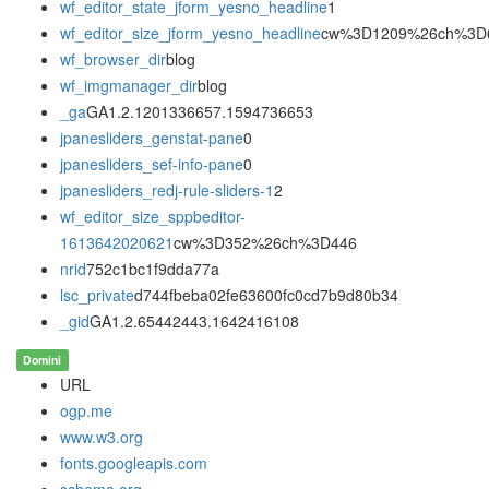
wf_editor_state_jform_yesno_headline
1
wf_editor_size_jform_yesno_headline
cw%3D1209%26ch%3D
wf_browser_dir
blog
wf_imgmanager_dir
blog
_ga
GA1.2.1201336657.1594736653
jpanesliders_genstat-pane
0
jpanesliders_sef-info-pane
0
jpanesliders_redj-rule-sliders-1
2
wf_editor_size_sppbeditor-
1613642020621
cw%3D352%26ch%3D446
nrid
752c1bc1f9dda77a
lsc_private
d744fbeba02fe63600fc0cd7b9d80b34
_gid
GA1.2.65442443.1642416108
Domini
URL
ogp.me
www.w3.org
fonts.googleapis.com