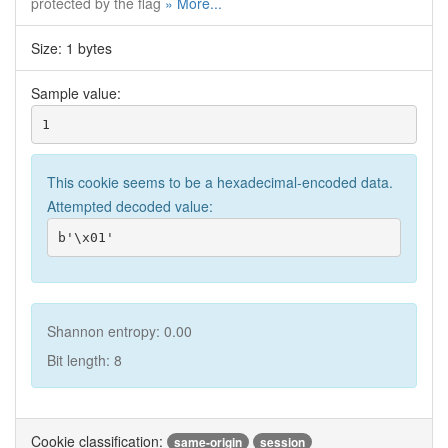
protected by the flag
» More...
Size: 1 bytes
Sample value:
1
This cookie seems to be a hexadecimal-encoded data.
Attempted decoded value:
b'\x01'
Shannon entropy: 0.00
Bit length: 8
Cookie classification:
same-origin
session