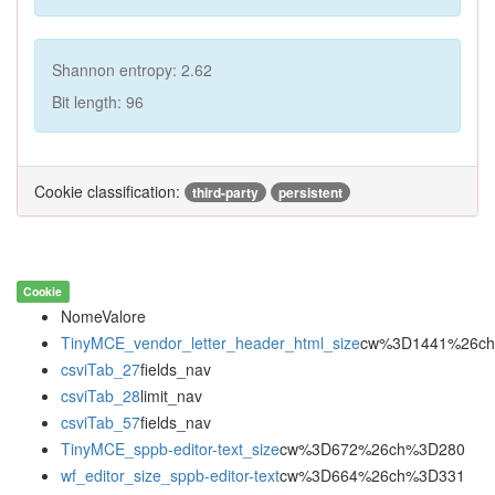
Shannon entropy: 2.62
Bit length: 96
Cookie classification:
third-party
persistent
Cookie
NomeValore
TinyMCE_vendor_letter_header_html_size
cw%3D1441%26c
csviTab_27
fields_nav
csviTab_28
limit_nav
csviTab_57
fields_nav
TinyMCE_sppb-editor-text_size
cw%3D672%26ch%3D280
wf_editor_size_sppb-editor-text
cw%3D664%26ch%3D331