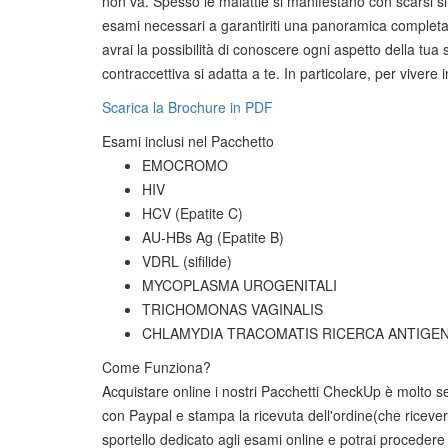
non và. Spesso le malattie si manifestano con scarsi sin
esami necessari a garantiriti una panoramica completa 
avrai la possibilità di conoscere ogni aspetto della tua 
contraccettiva si adatta a te. In particolare, per vivere 
Scarica la Brochure in PDF
Esami inclusi nel Pacchetto
EMOCROMO
HIV
HCV (Epatite C)
AU-HBs Ag (Epatite B)
VDRL (sifilide)
MYCOPLASMA UROGENITALI
TRICHOMONAS VAGINALIS
CHLAMYDIA TRACOMATIS RICERCA ANTIGE
Come Funziona?
Acquistare online i nostri Pacchetti CheckUp è molto se
con Paypal e stampa la ricevuta dell'ordine(che ricevera
sportello dedicato agli esami online e potrai procedere 