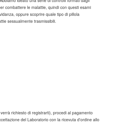
Abbiamo ideato una serie di controlli formati dagli
er combattere le malattie, quindi con questi esami
vidanza, oppure scoprire quale tipo di pillola
attie sessualmente trasmissibili.
errà richiesto di registrarti), procedi al pagamento
ccettazione del Laboratorio con la ricevuta d'ordine allo