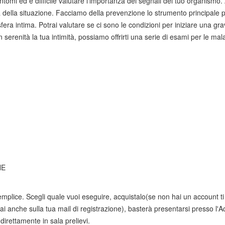
tomi ed è difficile valutare l’importanza dei segnali del tuo organismo. 
della situazione. Facciamo della prevenzione lo strumento principale p
sfera intima. Potrai valutare se ci sono le condizioni per iniziare una gra
in serenità la tua intimità, possiamo offrirti una serie di esami per le mal
NE
mplice. Scegli quale vuoi eseguire, acquistalo(se non hai un account ti v
i anche sulla tua mail di registrazione), basterà presentarsi presso l'A
direttamente in sala prelievi.